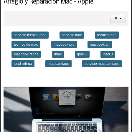
Arreglo y Reparación Mac - Apple
servicio tecnico mac
servicio mac
tecnico mac
tecnico de mac
macbook pro
macbook air
macbook retina
imac
ipad 2
ipad 3
ipad retirna
mac santiago
servicio mac santiago