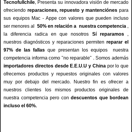
Tecnofullchile
, Presenta su innovadora visión de mercado
ofreciendo
reparaciones, repuesto y mantenciónes
para
sus equipos Mac - Appe con valores que pueden incluso
ser menores al
50% en relación a nuestra competencia
,
la diferencia radica en que nosotros
Sí reparamos
,
nuestros diagnósticos y reparaciones permiten
reparar el
97% de las fallas
que presentan los equipos nuestra
competencia informa como "no reparable" . Somos además
importadores directos desde E.E.U.U y China
por lo que
ofrecemos productos y repuestos originales con valores
muy por debajo del mercado. Nuestro fin es ofrecer a
nuestros clientes los mismos productos originales de
nuestra competencia pero con
descuentos que bordean
incluso el 60%.
servicio tecnico mac, servicio tecnico apple, servicio tecnico de mac, servicio tecnico de apple, servicio tecnico para mac, servicio tecnico para apple, reparacion mac, reparacion para mac, reparacion de mac, arreglo de mac, arreglo para mac, arreglo mac, repuesto para mac, repuestos de mac , repuestos para mac , pantalla para mac, pantalla, servicio tecnico para mac y apple macbook , macbook pro, macbook air, ipad , imac