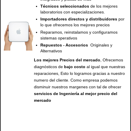
Técnicos seleccionados
de los mejores
laboratorios con especializaciones.
Importadores directos y distribuidores
por
lo que ofrecemos los mejores precios
Reparamos, reinstalamos y configuramos
sistemas operativos
Repuestos - Accesorios
Originales y
Alternativos
Los mejores Precios del mercado
, Ofrecemos
diagnósticos de
bajo costo
al igual que nuestras
reparaciones, Esto lo logramos gracias a nuestro
numero del cliente. Como empresa podemos
disminuir nuestros margenes con tal de ofrecer
servicios de Ingeniería al mejor precio del
mercado
servicio tecnico mac, servicio tecnico apple, servicio tecnico de mac, servicio tecnico de apple, servicio tecnico para mac, servicio tecnico para apple, reparacion mac, reparacion para mac, reparacion de mac, arreglo de mac, arreglo para mac, arreglo mac, repuesto para mac, repuestos de mac , repuestos para mac , pantalla para mac, pantalla, servicio tecnico para mac y apple macbook , macbook pro, macbook air, ipad , imac