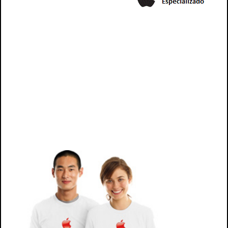
tecnico para ipad3, reparacion mac, reparacion de mac,
reparacion para mac, arreglo mac, arreglo de mac, arreglo para mac, macbook , macbook pro,
macbook ir, imac, imac, arreglo mac, reparacion mac, mac tecnico, servicio mac, , repuesto mac,
pantalla mac, cargador mac, adaptador mac,tecnico, servicio imac, tecnico imac, tecnico de imac,
tecnico para imac, mantencion de mac, mantencion mac, mantencion para mac, repuestos mac,
repuestos de mac, repuestos para mac, accesorio mac, repuesto mac, diagnostico falla mac,
diagnosticar falla mac, falla imac, falla de mac,