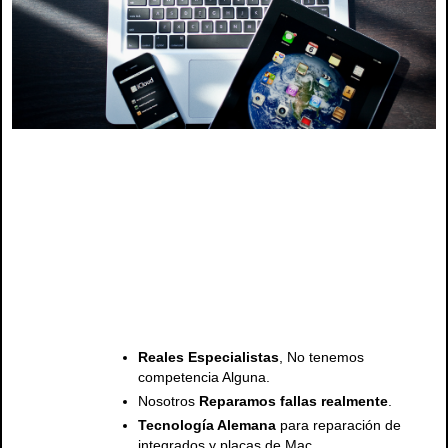
Servicio tecnico mac apple , servicio tecnico de mac y apple , servicio tecnico para mac y apple
macbook , macbook pro, macbook air, ipad , imac,
Servicio tecnico mac apple , servicio tecnico de mac y apple , servicio tecnico para mac y apple,
servicio tecnico para mac y apple macbook , macbook pro, macbook air, ipad , imac , repuestos
mac, pantallas mac, teclados mac, baterias mac, cargadores mac, teclados mac, topcase mac,
Reales Especialistas
, No tenemos
competencia Alguna.
Nosotros
Reparamos fallas realmente
.
Tecnología Alemana
para reparación de
integrados y placas de Mac