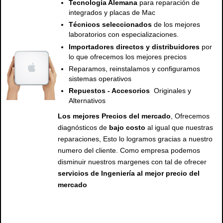
Tecnología Alemana
para reparación de
integrados y placas de Mac
Técnicos seleccionados
de los mejores
laboratorios con especializaciones.
Importadores directos y distribuidores
por
lo que ofrecemos los mejores precios
Reparamos, reinstalamos y configuramos
sistemas operativos
Repuestos - Accesorios
Originales y
Alternativos
Los mejores Precios del mercado
, Ofrecemos
diagnósticos de
bajo costo
al igual que nuestras
reparaciones, Esto lo logramos gracias a nuestro
numero del cliente. Como empresa podemos
disminuir nuestros margenes con tal de ofrecer
servicios de Ingeniería al mejor precio del
mercado
servicio tecnico mac, servicio tecnico apple, servicio tecnico de mac, servicio tecnico de apple, servicio tecnico para mac, servicio tecnico para apple, reparacion mac, reparacion para mac, reparacion de mac, arreglo de mac, arreglo para mac, arreglo mac, repuesto para mac, repuestos de mac , repuestos para mac , pantalla para mac, pantalla, servicio tecnico para mac y apple macbook , macbook pro, macbook air, ipad , imac