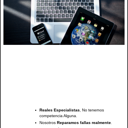
Servicio tecnico mac apple , servicio tecnico de mac y apple , servicio tecnico para mac y apple
macbook , macbook pro, macbook air, ipad , imac,
Servicio tecnico mac apple , servicio tecnico de mac y apple , servicio tecnico para mac y apple,
servicio tecnico para mac y apple macbook , macbook pro, macbook air, ipad , imac , repuestos
mac, pantallas mac, teclados mac, baterias mac, cargadores mac, teclados mac, topcase mac,
Reales Especialistas
, No tenemos
competencia Alguna.
Nosotros
Reparamos fallas realmente
.