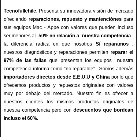
Tecnofullchile
, Presenta su innovadora visión de mercado
ofreciendo
reparaciones, repuesto y mantenciónes
para
sus equipos Mac - Appe con valores que pueden incluso
ser menores al
50% en relación a nuestra competencia
,
la diferencia radica en que nosotros
Sí reparamos
,
nuestros diagnósticos y reparaciones permiten
reparar el
97% de las fallas
que presentan los equipos nuestra
competencia informa como "no reparable" . Somos además
importadores directos desde E.E.U.U y China
por lo que
ofrecemos productos y repuestos originales con valores
muy por debajo del mercado. Nuestro fin es ofrecer a
nuestros clientes los mismos productos originales de
nuestra competencia pero con
descuentos que bordean
incluso el 60%.
servicio tecnico mac, servicio tecnico apple, servicio tecnico de mac, servicio tecnico de apple, servicio tecnico para mac, servicio tecnico para apple, reparacion mac, reparacion para mac, reparacion de mac, arreglo de mac, arreglo para mac, arreglo mac, repuesto para mac, repuestos de mac , repuestos para mac , pantalla para mac, pantalla, servicio tecnico para mac y apple macbook , macbook pro, macbook air, ipad , imac