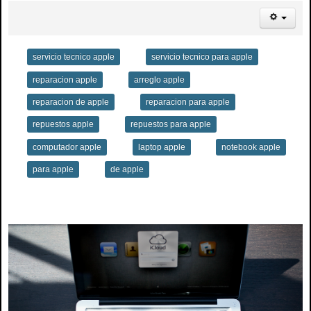
servicio tecnico apple
servicio tecnico para apple
reparacion apple
arreglo apple
reparacion de apple
reparacion para apple
repuestos apple
repuestos para apple
computador apple
laptop apple
notebook apple
para apple
de apple