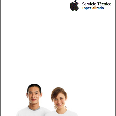
tecnico para ipad2, tecnico ipad3, tecnico de ipad2,
tecnico para ipad3, reparacion mac, reparacion de mac,
reparacion para mac, arreglo mac, arreglo de mac, arreglo para mac, macbook , macbook pro,
macbook ir, imac, imac, arreglo mac, reparacion mac, mac tecnico, servicio mac, , repuesto mac,
pantalla mac, cargador mac, adaptador mac,tecnico, servicio imac, tecnico imac, tecnico de imac,
tecnico para imac, mantencion de mac, mantencion mac, mantencion para mac, repuestos mac,
repuestos de mac, repuestos para mac, accesorio mac, repuesto mac, diagnostico falla mac,
diagnosticar falla mac, falla imac, falla de mac,