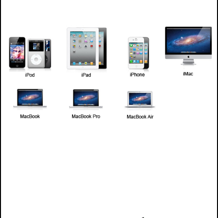
mac, apple, ipad , ipad2, ipad3, ipad4, servicio tecnico mac, servicio tecnic apple, downgrade mac,
upgrade mac, tecnico mac, tecnico para mac, tecnico de mac, tecnico de apple, tecnico para
apple, tecnico ipad, tecnico de ipad, tecnico para ipad, tecnico ipad2, tecnico de ipad2, servicio
tecnico para mac y apple macbook , macbook pro, macbook air, ipad , imac