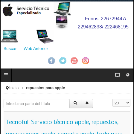
Fonos: 226729447/
229462838/ 222468195
Buscar
Web Anterior
Inicio
repuestos para apple
Introduzca parte del título
Cantidad a 
Tecnofull Servicio técnico apple, repuestos,