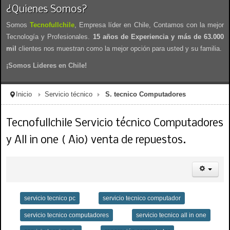
¿Quienes Somos?
Somos
Tecnofullchile
, Empresa líder en Chile, Contamos con la mejor
Tecnología y Profesionales.
15 años de Experiencia y más de 63.000
mil
clientes nos muestran como la mejor opción para usted y su familia.
¡Somos Lideres en Chile!
Inicio
Servicio técnico
S. tecnico Computadores
Tecnofullchile Servicio técnico Computadores
y All in one ( Aio) venta de repuestos.
servicio tecnico pc
servicio tecnico computador
servicio tecnico computadores
servicio tecnico all in one