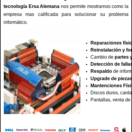
tecnología Ersa Alemana
nos permite mostrarnos como la
empresa mas calificada para solucionar su problema
informático.
Reparaciones físi
Reinstalación y f
Cambio de
partes 
Detección de falla
Respaldo
de infor
Upgrade de pieza
Mantenciones Físi
Discos duros, carda
Pantallas, venta de