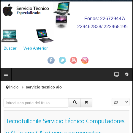
Fonos: 226729447/
229462838/ 222468195
Buscar
Web Anterior
Inicio
servicio tecnico aio
Introduzca parte del título
Cantidad a 
Tecnofullchile Servicio técnico Computadores