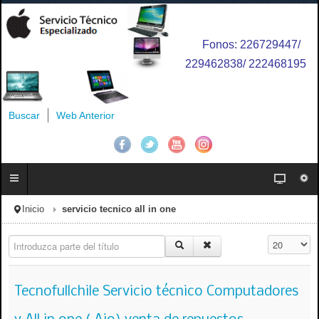
Fonos: 226729447/
229462838/ 222468195
Buscar
Web Anterior
Inicio
servicio tecnico all in one
Introduzca parte del título
Cantidad a 
Tecnofullchile Servicio técnico Computadores