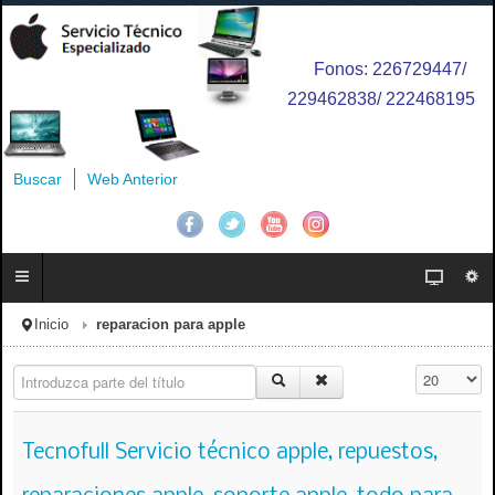
Fonos: 226729447/
229462838/ 222468195
Buscar
Web Anterior
Inicio
reparacion para apple
Introduzca parte del título
Cantidad a 
Tecnofull Servicio técnico apple, repuestos,