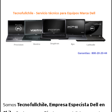
dell, pantalla dell, teclados dell, para notebook dell, servicio dell
servicio tecnico dell, servicio tecnico para dell, servicio dell, dell chile, arreglo dell,
reparacion dell, laptop dell, inspiron dell, vostro dell, alinware, tecnico de dell,
tecnico para dell, notebook dell, para notebook dell, de notebook dell, dell vostro,
dell xps, dell inspiron, dell precision, dell latitude, pantalla dell, reparacion pantalla
dell, arreglo pantalla dell
Somos
Tecnofullchile, Empresa Especista Dell en