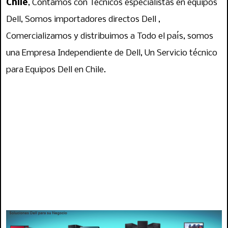
Chile
, Contamos con Técnicos especialistas en equipos
Dell, Somos importadores directos Dell ,
Comercializamos y distribuimos a Todo el país, somos
una Empresa Independiente de Dell, Un Servicio técnico
para Equipos Dell en Chile.
servicio tecnico dell, servicio tecnico para dell, servicio dell, dell chile, arreglo dell,
reparacion dell, laptop dell, inspiron dell, vostro dell, alinware, tecnico de dell,
tecnico para dell, notebook dell, para notebook dell, de notebook dell, servicio
dell. locales dell, mantencion dell, arreglo dell, repuesto dell, repuestos dell,
cargador dell, bateria dell, teclado dell, vostro, dell xps, dell inspiron, dell
precision, dell latitude, pantalla dell, reparacion pantalla dell, arreglo pantalla dell