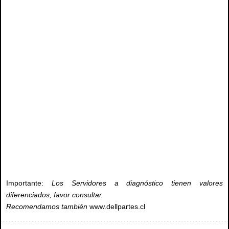
Dell Partes, Servicio técnico dell, reparación notebook dell, repuestos dell, dell
inspiron, locales dell, servicio dell, arreglo notebook dell, repuestos notebook dell,
para notebook dell, de notebook dell, fonos dell, telefonos dell, dell chile, dell
santiago, Servicio Técnico para notebook dell, Reparación notebook dell,
repuestos dell, tecnico de notebook dell, locales dell, telefonos dell, fonos dell,
inspiron dell, vostro dell, servicio técnico dell, pantallas dell, pantalla dell, teclados
dell, para notebook dell, servicio dell
Importante:
Los Servidores a diagnóstico tienen valores
diferenciados, favor consultar.
Recomendamos también
www.dellpartes.cl