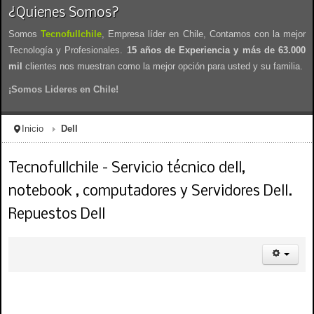
¿Quienes Somos?
Somos
Tecnofullchile
, Empresa líder en Chile, Contamos con la mejor
Tecnología y Profesionales.
15 años de Experiencia y más de 63.000
mil
clientes nos muestran como la mejor opción para usted y su familia.
¡Somos Lideres en Chile!
Inicio
Dell
Tecnofullchile - Servicio técnico dell,
notebook , computadores y Servidores Dell.
Repuestos Dell
servicio tecnico dell, servicio tecnico para dell, servicio dell, dell chile, arreglo dell,