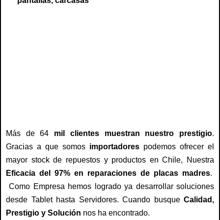
pantallas, carcasas
Lenovo chile, ibm chile , Servicio técnico lenovo, servicio tecnico ibm, tecnico para
lenovo, tecnico para ibm, repuestos lenovo, repuestos ib, teclado lenovo, teclado
ibm, cargador lenovo, cargador ibm, tablet lenovo, pantalla lenovo, pantalla ibm,
lenovo chile, ibm chile, bateria lenovo, bateria ibm, reparacion lenovo, reparacion
ibm, mantencion lenovo, mantencion ibm, venta repuesto ibm, venta repuesto lenovo
Más de 64
mil clientes muestran nuestro prestigio
.
Gracias a que somos
importadores
podemos ofrecer el
mayor stock de repuestos y productos en Chile, Nuestra
Eficacia del 97% en reparaciones de placas madres
.
Como Empresa hemos logrado ya desarrollar soluciones
desde Tablet hasta Servidores. Cuando busque
Calidad,
Prestigio y Solución
nos ha encontrado.