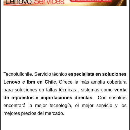
Lenovo chile, ibm chile , Servicio técnico lenovo, servicio tecnico ibm, tecnico para
lenovo, tecnico para ibm, repuestos lenovo, repuestos ib, teclado lenovo, teclado
ibm, cargador lenovo, cargador ibm, tablet lenovo, pantalla lenovo, pantalla ibm,
lenovo chile, ibm chile, bateria lenovo, bateria ibm, reparacion lenovo, reparacion
ibm, mantencion lenovo, mantencion ibm, venta repuesto ibm, venta repuesto lenovo
Tecnofullchile, Servicio técnico
especialista en soluciones
Lenovo e Ibm en Chile
, Ofrece la más amplia cobertura
para soluciones en fallas técnicas , sistemas como
venta
de repuestos e importaciones directas.
Con nosotros
encontrará la mejor tecnología, el mejor servicio y los
mejores precios del mercado.
Lenovo chile, ibm chile , Servicio técnico lenovo, servicio tecnico ibm, tecnico para