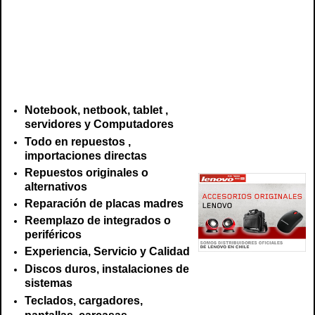
lenovo, tecnico para ibm, repuestos lenovo, repuestos ib, teclado lenovo, teclado
ibm, cargador lenovo, cargador ibm, tablet lenovo, pantalla lenovo, pantalla ibm,
lenovo chile, ibm chile, bateria lenovo, bateria ibm, reparacion lenovo, reparacion
ibm, mantencion lenovo, mantencion ibm, venta repuesto ibm, venta repuesto lenovo
Notebook, netbook, tablet ,
servidores y Computadores
Todo en repuestos ,
importaciones directas
Repuestos originales o
alternativos
Reparación de placas madres
Reemplazo de integrados o
periféricos
Experiencia, Servicio y Calidad
Discos duros, instalaciones de
sistemas
Teclados, cargadores,