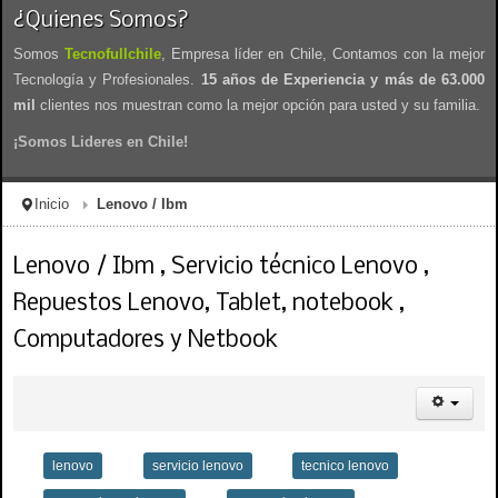
¿Quienes Somos?
Somos
Tecnofullchile
, Empresa líder en Chile, Contamos con la mejor
Tecnología y Profesionales.
15 años de Experiencia y más de 63.000
mil
clientes nos muestran como la mejor opción para usted y su familia.
¡Somos Lideres en Chile!
Inicio
Lenovo / Ibm
Lenovo / Ibm , Servicio técnico Lenovo ,
Repuestos Lenovo, Tablet, notebook ,
Computadores y Netbook
lenovo
servicio lenovo
tecnico lenovo