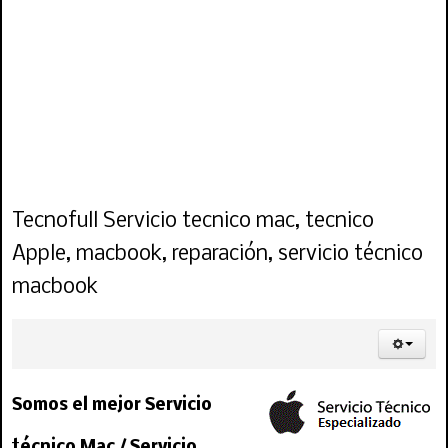
apple, reparación para apple, arreglo de apple, arreglo para apple, repuesto de apple,
repuestos para apple, computador apple, notebook apple , pantalla para mac, pantalla,
servicio tecnico para mac y apple macbook , macbook pro, macbook air, ipad , imac,
https://www.tecnofullchile.cl/servicio-tecnico-mac-apple-repuestos
servicio tecnico apple, servicio tecnico para apple, servicio tecnico de apple, reparación de
apple, reparación para apple, arreglo de apple, arreglo para apple, repuesto de apple,
repuestos para apple, computador apple, notebook apple , pantalla para mac, pantalla,
servicio tecnico para mac y apple macbook , macbook pro, macbook air, ipad , imac,
https://www.tecnofullchile.cl/servicio-tecnico-mac-apple-repuestos
Tecnofull Servicio tecnico mac, tecnico
Apple, macbook, reparación, servicio técnico
macbook
Somos el mejor Servicio
técnico Mac / Servicio