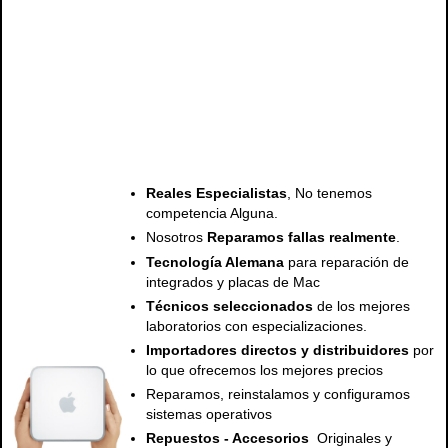
servicio tecnico mac, servicio tecnico apple, tecnico macbook, reparación mac, tecnico mac, providencia, santiago, apple santiago, apple chile, reparación de mac, tecnico macbook santiago, macbook air, tecnico mac, tecnico de
mac, tecnico mac, macbook 13, mac providencia, apple providencia, mac santiago , apple santiago,
servicio tecnico mac, servicio tecnico apple, tecnico macbook, reparación mac, tecnico mac, providencia, santiago, apple santiago, apple chile, reparación de mac, tecnico macbook santiago, macbook air, tecnico mac, tecnico de
mac, tecnico mac, macbook 13, mac providencia, apple providencia, mac santiago , apple santiago,
Reales Especialistas
, No tenemos
competencia Alguna.
Nosotros
Reparamos fallas realmente
.
Tecnología Alemana
para reparación de
integrados y placas de Mac
Técnicos seleccionados
de los mejores
laboratorios con especializaciones.
Importadores directos y distribuidores
por
lo que ofrecemos los mejores precios
Reparamos, reinstalamos y configuramos
sistemas operativos
Repuestos - Accesorios
Originales y