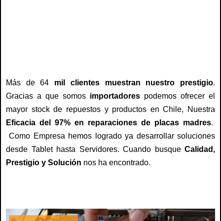
servicio tecnico fujitsu, repuestos fujitsu, reparación fujitsu, teclado, notebook,
cargadores, adaptadores, baterías, carcasa, reparación fujitsu, arreglo,
reparación, servicio , fujitsu chile, centro tecnico fujitsu
Más de 64
mil clientes muestran nuestro prestigio
.
Gracias a que somos
importadores
podemos ofrecer el
mayor stock de repuestos y productos en Chile, Nuestra
Eficacia del 97% en reparaciones de placas madres
.
Como Empresa hemos logrado ya desarrollar soluciones
desde Tablet hasta Servidores. Cuando busque
Calidad,
Prestigio y Solución
nos ha encontrado.
servicio tecnico fujitsu, repuestos fujitsu, reparación fujitsu, teclado, notebook,
cargadores, adaptadores, baterías, carcasa, reparación fujitsu, arreglo,
reparación, servicio , fujitsu chile, centro tecnico fujitsu