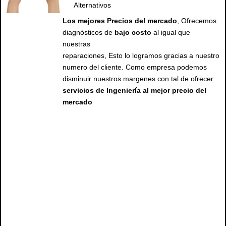
Alternativos
Los mejores Precios del mercado
, Ofrecemos
diagnósticos de
bajo costo
al igual que
nuestras
reparaciones, Esto lo logramos gracias a nuestro
numero del cliente. Como empresa podemos
disminuir nuestros margenes con tal de ofrecer
servicios de Ingeniería al mejor precio del
mercado
servicio tecnico mac, servicio tecnico
apple, tecnico macbook, reparación
mac, tecnico mac, providencia,
santiago, apple santiago, apple chile,
reparación de mac, tecnico macbook
santiago, macbook air, tecnico mac,
tecnico de mac, tecnico mac, macbook