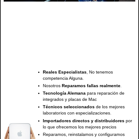
Servicio tecnico mac apple , servicio tecnico de mac y apple , servicio tecnico para mac y apple
macbook , macbook pro, macbook air, ipad , imac,
Servicio tecnico mac apple , servicio tecnico de mac y apple , servicio tecnico para mac y apple,
servicio tecnico para mac y apple macbook , macbook pro, macbook air, ipad , imac , repuestos
mac, pantallas mac, teclados mac, baterias mac, cargadores mac, teclados mac, topcase mac,
Reales Especialistas
, No tenemos
competencia Alguna.
Nosotros
Reparamos fallas realmente
.
Tecnología Alemana
para reparación de
integrados y placas de Mac
Técnicos seleccionados
de los mejores
laboratorios con especializaciones.
Importadores directos y distribuidores
por
lo que ofrecemos los mejores precios
Reparamos, reinstalamos y configuramos