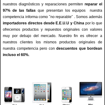
nuestros diagnósticos y reparaciones permiten
reparar el
97% de las fallas
que presentan los equipos nuestra
competencia informa como "no reparable" . Somos además
importadores directos desde E.E.U.U y China
por lo que
ofrecemos productos y repuestos originales con valores
muy por debajo del mercado. Nuestro fin es ofrecer a
nuestros clientes los mismos productos originales de
nuestra competencia pero con
descuentos que bordean
incluso el 60%.
servicio tecnico mac, servicio tecnico apple, servicio tecnico de mac, servicio tecnico de apple, servicio tecnico para mac, servicio tecnico para apple, reparacion mac, reparacion para mac, reparacion de mac, arreglo de mac, arreglo para mac, arreglo mac, repuesto para mac, repuestos de mac , repuestos para mac , pantalla para mac, pantalla, servicio tecnico para mac y apple macbook , macbook pro, macbook air, ipad , imac