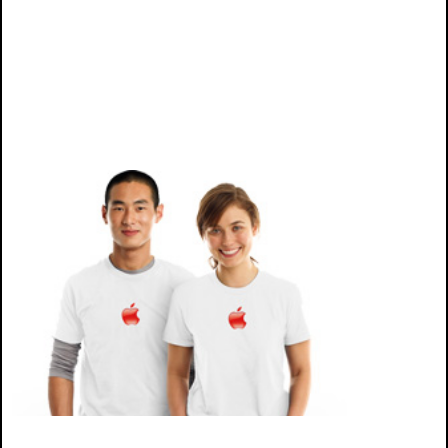
pantalla mac, cargador mac, adaptador mac,tecnico, servicio imac, tecnico imac, tecnico de imac,
tecnico para imac, mantencion de mac, mantencion mac, mantencion para mac, repuestos mac,
repuestos de mac, repuestos para mac, accesorio mac, repuesto mac, diagnostico falla mac,
diagnosticar falla mac, falla imac, falla de mac,
servicio tecnico apple, servicio tecnico para apple, servicio tecnico de apple, reparación de