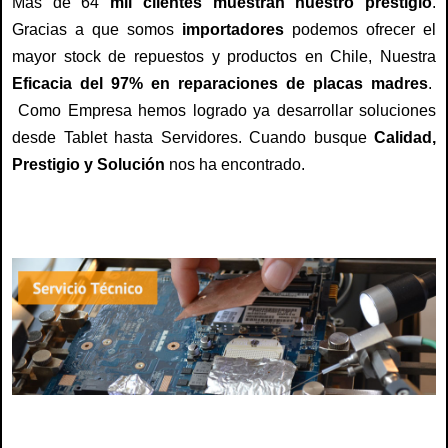
Más de 64
mil clientes muestran nuestro prestigio
.
Gracias a que somos
importadores
podemos ofrecer el
mayor stock de repuestos y productos en Chile, Nuestra
Eficacia del 97% en reparaciones de placas madres
.
Como Empresa hemos logrado ya desarrollar soluciones
desde Tablet hasta Servidores. Cuando busque
Calidad,
Prestigio y Solución
nos ha encontrado.
servicio tecnico fujitsu, repuestos fujitsu, reparación fujitsu, teclado, notebook,
cargadores, adaptadores, baterías, carcasa, reparación fujitsu, arreglo,
reparación, servicio , fujitsu chile, centro tecnico fujitsu
servicio tecnico fujitsu, repuestos fujitsu, reparación fujitsu, teclado, notebook,