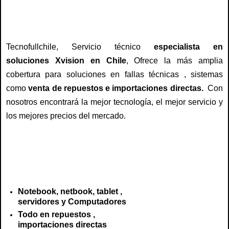
cargadores, adaptadores, baterías, carcasa, reparación fujitsu, arreglo,
reparación, servicio , fujitsu chile, centro tecnico fujitsu
Tecnofullchile, Servicio técnico
especialista en
soluciones Xvision en Chile
, Ofrece la más amplia
cobertura para soluciones en fallas técnicas , sistemas
como
venta de repuestos e importaciones directas.
Con
nosotros encontrará la mejor tecnología, el mejor servicio y
los mejores precios del mercado.
servicio tecnico fujitsu, repuestos fujitsu, reparación fujitsu, teclado, notebook,
cargadores, adaptadores, baterías, carcasa, reparación fujitsu, arreglo,
reparación, servicio , fujitsu chile, centro tecnico fujitsu
Notebook, netbook, tablet ,
servidores y Computadores
Todo en repuestos ,
importaciones directas