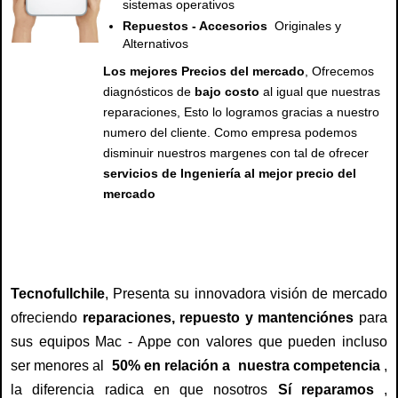
sistemas operativos
Repuestos - Accesorios
Originales y
Alternativos
Los mejores Precios del mercado
, Ofrecemos
diagnósticos de
bajo costo
al igual que nuestras
reparaciones, Esto lo logramos gracias a nuestro
numero del cliente. Como empresa podemos
disminuir nuestros margenes con tal de ofrecer
servicios de Ingeniería al mejor precio del
mercado
servicio tecnico mac, servicio tecnico apple, servicio tecnico de mac, servicio tecnico de apple, servicio tecnico para mac, servicio tecnico para apple, reparacion mac, reparacion para mac, reparacion de mac, arreglo de mac, arreglo para mac, arreglo mac, repuesto para mac, repuestos de mac , repuestos para mac , pantalla para mac, pantalla, servicio tecnico para mac y apple macbook , macbook pro, macbook air, ipad , imac
Tecnofullchile
, Presenta su innovadora visión de mercado
ofreciendo
reparaciones, repuesto y mantenciónes
para
sus equipos Mac - Appe con valores que pueden incluso
ser menores al
50% en relación a nuestra competencia
,
la diferencia radica en que nosotros
Sí reparamos
,